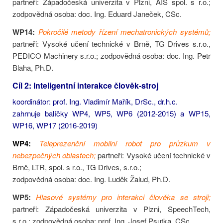
partneři: Západočeská univerzita v Plzni, AIS spol. s r.o.;
zodpovědná osoba: doc. Ing. Eduard Janeček, CSc.
WP14:
Pokročilé metody řízení mechatronických systémů;
partneři: Vysoké učení technické v Brně, TG Drives s.r.o.,
PEDICO Machinery s.r.o.; zodpovědná osoba: doc. Ing. Petr
Blaha, Ph.D.
Cíl 2: Inteligentní interakce člověk-stroj
koordinátor: prof. Ing. Vladimír Mařík, DrSc., dr.h.c.
zahrnuje balíčky WP4, WP5, WP6 (2012-2015) a WP15,
WP16, WP17 (2016-2019)
WP4:
Teleprezenční mobilní robot pro průzkum v
nebezpečných oblastech;
partneři: Vysoké učení technické v
Brně, LTR, spol. s r.o., TG Drives, s.r.o.;
zodpovědná osoba: doc. Ing. Luděk Žalud, Ph.D.
WP5:
Hlasové systémy pro interakci člověka se stroji;
partneři: Západočeská univerzita v Plzni, SpeechTech,
s.r.o.; zodpovědná osoba: prof. Ing. Josef Psutka, CSc.