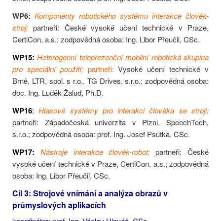
WP6:
Komponenty robotického systému interakce člověk-
stroj;
partneři: České vysoké učení technické v Praze,
CertiCon, a.s.; zodpovědná osoba: Ing. Libor Přeučil, CSc.
WP15:
Heterogenní teleprezenční mobilní robotická skupina
pro speciální použití;
partneři:
Vysoké učení technické v
Brně, LTR, spol. s r.o., TG Drives, s.r.o.; zodpovědná osoba:
doc. Ing. Luděk Žalud, Ph.D.
WP16
:
Hlasové systémy pro interakci člověka se stroji;
partneři: Západočeská univerzita v Plzni, SpeechTech,
s.r.o.; zodpovědná osoba: prof. Ing. Josef Psutka, CSc.
WP17:
Nástroje interakce člověk-robot;
partneři: České
vysoké učení technické v Praze, CertiCon, a.s.; zodpovědná
osoba: Ing. Libor Přeučil, CSc.
Cíl 3: Strojové vnímání a analýza obrazů v
průmyslových aplikacích
koordinátor: prof. Ing. Václav Hlaváč, CSc.