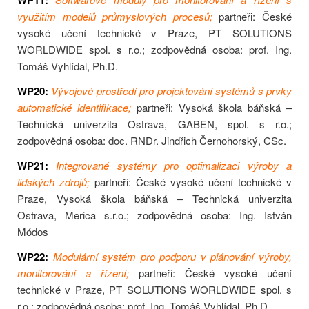
WP11:
využitím modelů průmyslových procesů;
partneři: České
vysoké učení technické v Praze, PT SOLUTIONS
WORLDWIDE spol. s r.o.; zodpovědná osoba: prof. Ing.
Tomáš Vyhlídal, Ph.D.
WP20:
Vývojové prostředí pro projektování systémů s prvky
automatické identifikace;
partneři: Vysoká škola báňská –
Technická univerzita Ostrava, GABEN, spol. s r.o.;
zodpovědná osoba: doc. RNDr. Jindřich Černohorský, CSc.
WP21:
Integrované systémy pro optimalizaci výroby a
lidských zdrojů;
partneři: České vysoké učení technické v
Praze, Vysoká škola báňská – Technická univerzita
Ostrava, Merica s.r.o.; zodpovědná osoba: Ing. István
Módos
WP22:
Modulární systém pro podporu v plánování výroby,
monitorování a řízení;
partneři: České vysoké učení
technické v Praze, PT SOLUTIONS WORLDWIDE spol. s
r.o.; zodpovědná osoba: prof. Ing. Tomáš Vyhlídal, Ph.D.