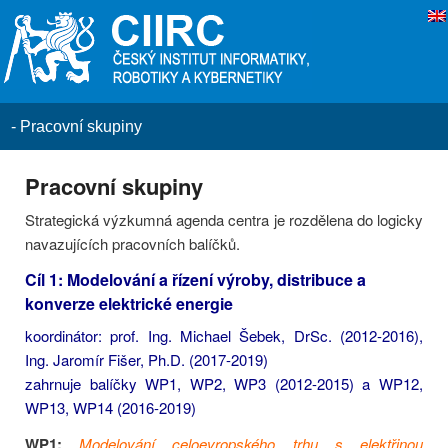
Primární menu
Přeskočit k primárnímu obsahu.
Přeskočit k sekundárnímu obsahu.
CAK
>
Projekt
>
Pracovní skupiny
Pracovní skupiny
Strategická výzkumná agenda centra je rozdělena do logicky
navazujících pracovních balíčků.
Cíl 1: Modelování a řízení výroby, distribuce a
konverze elektrické energie
koordinátor: prof. Ing. Michael Šebek, DrSc. (2012-2016),
Ing. Jaromír Fišer, Ph.D. (2017-2019)
zahrnuje balíčky WP1, WP2, WP3 (2012-2015) a WP12,
WP13, WP14 (2016-2019)
WP1:
Modelování celoevropského trhu s elektřinou