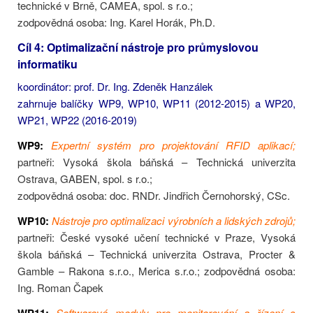
technické v Brně, CAMEA, spol. s r.o.;
zodpovědná osoba: Ing. Karel Horák, Ph.D.
Cíl 4: Optimalizační nástroje pro průmyslovou
informatiku
koordinátor: prof. Dr. Ing. Zdeněk Hanzálek
zahrnuje balíčky WP9, WP10, WP11 (2012-2015) a WP20,
WP21, WP22 (2016-2019)
WP9:
Expertní systém pro projektování RFID aplikací;
partneři: Vysoká škola báňská – Technická univerzita
Ostrava, GABEN, spol. s r.o.;
zodpovědná osoba: doc. RNDr. Jindřich Černohorský, CSc.
WP10:
Nástroje pro optimalizaci výrobních a lidských zdrojů;
partneři: České vysoké učení technické v Praze, Vysoká
škola báňská – Technická univerzita Ostrava, Procter &
Gamble – Rakona s.r.o., Merica s.r.o.; zodpovědná osoba:
Ing. Roman Čapek
Softwarové moduly pro monitorování a řízení s