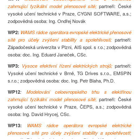
zahrnující fyzikální model přenosové sítě;
partneři: České
vysoké učení technické v Praze, CYGNI SOFTWARE, a.s.;
zodpovědná osoba: Ing. Ondřej Novák
WP2:
WAMS rádce operátora evropské elektrické přenosové
sítě pro účely zvýšení stability a spolehlivosti;
partneři:
Západočeská univerzita v Plzni, AIS spol. s r.o.; zodpovědná
osoba: doc. Ing. Eduard Janeček, CSc.
WP3:
Vysoce efektivní řízení elektrických strojů;
partneři:
Vysoké učení technické v Brně, TG Drives s.r.o., EMSPIN
s.r.o.; zodpovědná osoba: doc. Ing. Petr Blaha, Ph.D.
WP12
:
Modelování celoevropského trhu s elektřinou
zahrnující fyzikální model přenosové sítě
;
partneři: České
vysoké učení technické v Praze, ČEPS, a.s.; zodpovědná
osoba: Ing. David Hrycej, CSc.
WP13:
WAMS rádce operátora evropské elektrické
přenosové sítě pro účely zvýšení stability a spolehlivosti
;